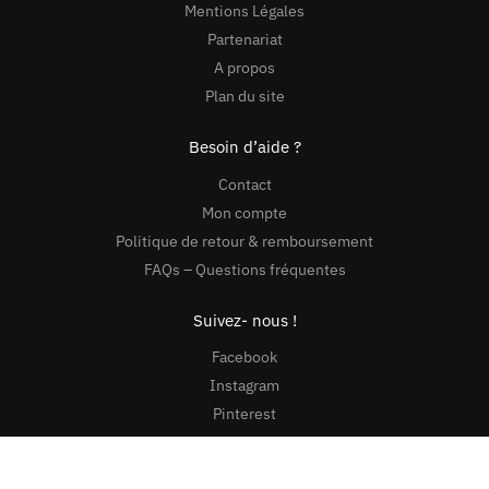
Mentions Légales
Partenariat
A propos
Plan du site
Besoin d’aide ?
Contact
Mon compte
Politique de retour & remboursement
FAQs – Questions fréquentes
Suivez- nous !
Facebook
Instagram
Pinterest
Youtube