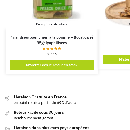
En rupture de stock
Friandises pour chien à la pomme – Bocal carré
35gr lyophilisées
8,99
€
M'aler
M'alerter dès le retour en stock
Livraison Gratuite en France
en point relais à partir de 69€ d’achat
Retour Facile sous 30 jours
Remboursement garanti
Livraison dans plusieurs pays européens