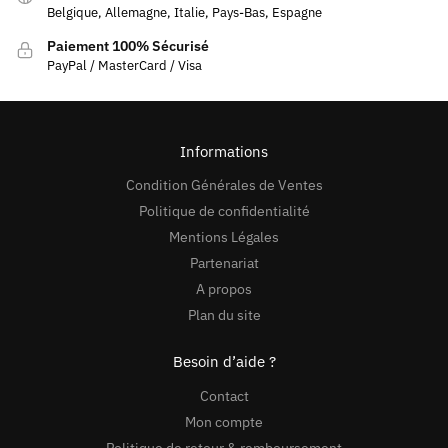
Belgique, Allemagne, Italie, Pays-Bas, Espagne
Paiement 100% Sécurisé
PayPal / MasterCard / Visa
Informations
Condition Générales de Ventes
Politique de confidentialité
Mentions Légales
Partenariat
A propos
Plan du site
Besoin d’aide ?
Contact
Mon compte
Politique de retour & remboursement