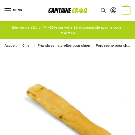
MENU
0
Bienvenue à bord ! 🐾
-10%
sur votre 1ère commande avec le code :
MIAM10
Accueil
Chien
Friandises naturelles pour chien
Porc séché pour chien
/
/
/