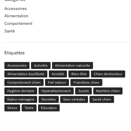
Accessoires
Alimentation
Comportement
Santé
Étiquettes
Accessoires
Activités
Alimentation naturelle
Alimentation équilibrée
Anxiété
Bien-être
Chien destructeur
Comportement chien
Fait maison
Friandises chien
Hygiène dentaire
Hyperattachement
Jouets
Nutrition chien
Ration ménagère
Recettes
Sans céréales
Santé chien
Stress
Tartre
Éducation