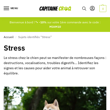
MENU
0
Bienvenue à bord ! 🐾
-10%
sur votre 1ère commande avec le code :
MIAM10
Accueil
Sujets identifiés “Stress”
/
Stress
Le stress chez le chien peut se manifester de nombreuses façons :
destructions, vocalisations, troubles digestifs… Identifiez les
signes et les causes pour aider votre animal à retrouver son
équilibre.