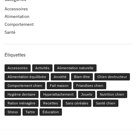
Accessoires
Alimentation
Comportement
Santé
Étiquettes
Accessoires
Activités
Alimentation naturelle
Alimentation équilibrée
Anxiété
Bien-être
Chien destructeur
Comportement chien
Fait maison
Friandises chien
Hygiène dentaire
Hyperattachement
Jouets
Nutrition chien
Ration ménagère
Recettes
Sans céréales
Santé chien
Stress
Tartre
Éducation