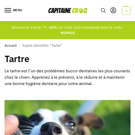
MENU
0
Bienvenue à bord ! 🐾
-10%
sur votre 1ère commande avec le code :
MIAM10
Accueil
Sujets identifiés “Tartre”
/
Tartre
Le tartre est l’un des problèmes bucco-dentaires les plus courants
chez le chien. Apprenez à le prévenir, à le réduire et à maintenir
une bonne hygiène dentaire pour votre animal.