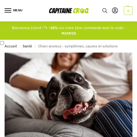
MENU
0
Bienvenue à bord ! 🐾
-10%
sur votre 1ère commande avec le code :
MIAM10
Accueil
Santé
Chien anxieux : symptômes, causes et solutions
/
/