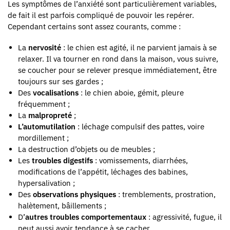
Les symptômes de l’anxiété sont particulièrement variables,
de fait il est parfois compliqué de pouvoir les repérer.
Cependant certains sont assez courants, comme :
La
nervosité
: le chien est agité, il ne parvient jamais à se
relaxer. Il va tourner en rond dans la maison, vous suivre,
se coucher pour se relever presque immédiatement, être
toujours sur ses gardes ;
Des
vocalisations
: le chien aboie, gémit, pleure
fréquemment ;
La
malpropreté
;
L’automutilation
: léchage compulsif des pattes, voire
mordillement ;
La destruction d’objets ou de meubles ;
Les
troubles digestifs
: vomissements, diarrhées,
modifications de l’appétit, léchages des babines,
hypersalivation ;
Des
observations physiques
: tremblements, prostration,
halètement, bâillements ;
D’
autres troubles comportementaux
: agressivité, fugue, il
peut aussi avoir tendance à se cacher.