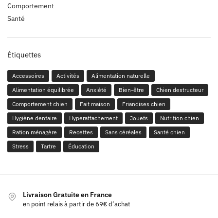
Comportement
Santé
Étiquettes
Accessoires
Activités
Alimentation naturelle
Alimentation équilibrée
Anxiété
Bien-être
Chien destructeur
Comportement chien
Fait maison
Friandises chien
Hygiène dentaire
Hyperattachement
Jouets
Nutrition chien
Ration ménagère
Recettes
Sans céréales
Santé chien
Stress
Tartre
Éducation
Livraison Gratuite en France
en point relais à partir de 69€ d’achat