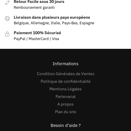
Retour Facile sous 30 jours
Remboursement garanti
Livraison dans plusieurs pays européens
Belgique, Allemagne, Italie, Pays-Bas, Espagne
Paiement 100% Sécurisé
PayPal / MasterCard / Visa
Informations
Condition Générales de Ventes
Politique de confidentialité
Mentions Légales
Partenariat
A propos
Plan du site
Besoin d’aide ?