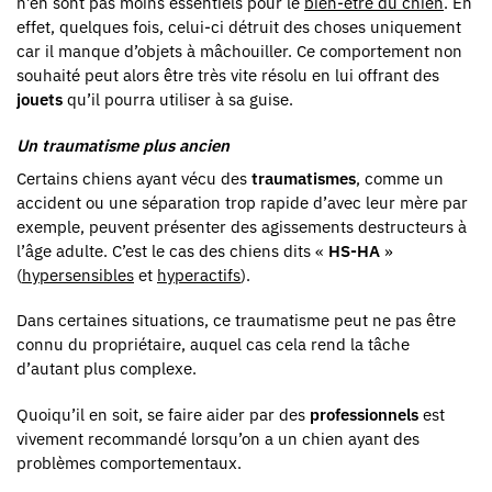
n’en sont pas moins essentiels pour le
bien-être du chien
. En
effet, quelques fois, celui-ci détruit des choses uniquement
car il manque d’objets à mâchouiller. Ce comportement non
souhaité peut alors être très vite résolu en lui offrant des
jouets
qu’il pourra utiliser à sa guise.
Un traumatisme plus ancien
Certains chiens ayant vécu des
traumatismes
, comme un
accident ou une séparation trop rapide d’avec leur mère par
exemple, peuvent présenter des agissements destructeurs à
l’âge adulte. C’est le cas des chiens dits «
HS-HA
»
(
hypersensibles
et
hyperactifs
).
Dans certaines situations, ce traumatisme peut ne pas être
connu du propriétaire, auquel cas cela rend la tâche
d’autant plus complexe.
Quoiqu’il en soit, se faire aider par des
professionnels
est
vivement recommandé lorsqu’on a un chien ayant des
problèmes comportementaux.