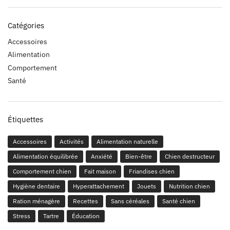
Catégories
Accessoires
Alimentation
Comportement
Santé
Étiquettes
Accessoires
Activités
Alimentation naturelle
Alimentation équilibrée
Anxiété
Bien-être
Chien destructeur
Comportement chien
Fait maison
Friandises chien
Hygiène dentaire
Hyperattachement
Jouets
Nutrition chien
Ration ménagère
Recettes
Sans céréales
Santé chien
Stress
Tartre
Éducation