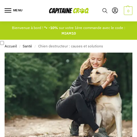
MENU
0
Bienvenue à bord ! 🐾
-10%
sur votre 1ère commande avec le code :
MIAM10
Accueil
Santé
Chien destructeur : causes et solutions
/
/