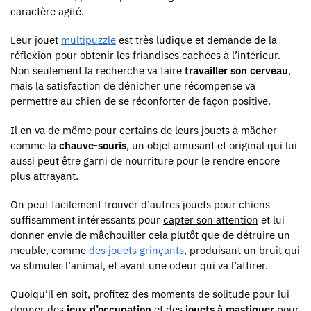
caractère agité.
Leur jouet
multipuzzle
est très ludique et demande de la
réflexion pour obtenir les friandises cachées à l’intérieur.
Non seulement la recherche va faire
travailler son cerveau
,
mais la satisfaction de dénicher une récompense va
permettre au chien de se réconforter de façon positive.
Il en va de même pour certains de leurs jouets à mâcher
comme
la
chauve-souris
, un objet amusant et original qui lui
aussi peut être garni de nourriture pour le rendre encore
plus attrayant.
On peut facilement trouver d’autres jouets pour chiens
suffisamment intéressants pour
capter son attention
et lui
donner envie de mâchouiller cela plutôt que de détruire un
meuble, comme
des jouets grinçants
, produisant un bruit qui
va stimuler l’animal, et ayant une odeur qui va l’attirer.
Quoiqu’il en soit, profitez des moments de solitude pour lui
donner des
jeux d’occupation
et des
jouets à mastiquer
pour